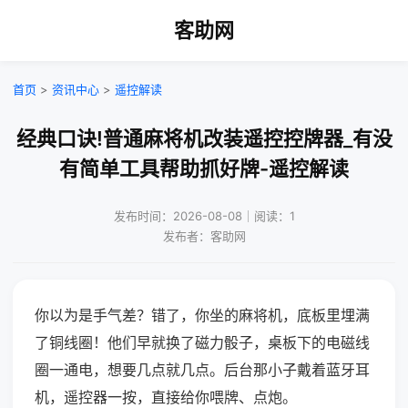
客助网
首页
>
资讯中心
>
遥控解读
经典口诀!普通麻将机改装遥控控牌器_有没
有简单工具帮助抓好牌-遥控解读
发布时间：2026-08-08｜阅读：1
发布者：客助网
你以为是手气差？错了，你坐的麻将机，底板里埋满
了铜线圈！他们早就换了磁力骰子，桌板下的电磁线
圈一通电，想要几点就几点。后台那小子戴着蓝牙耳
机，遥控器一按，直接给你喂牌、点炮。