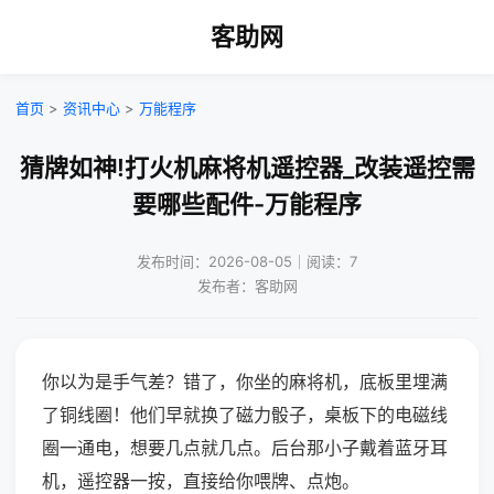
客助网
首页
>
资讯中心
>
万能程序
猜牌如神!打火机麻将机遥控器_改装遥控需
要哪些配件-万能程序
发布时间：2026-08-05｜阅读：7
发布者：客助网
你以为是手气差？错了，你坐的麻将机，底板里埋满
了铜线圈！他们早就换了磁力骰子，桌板下的电磁线
圈一通电，想要几点就几点。后台那小子戴着蓝牙耳
机，遥控器一按，直接给你喂牌、点炮。