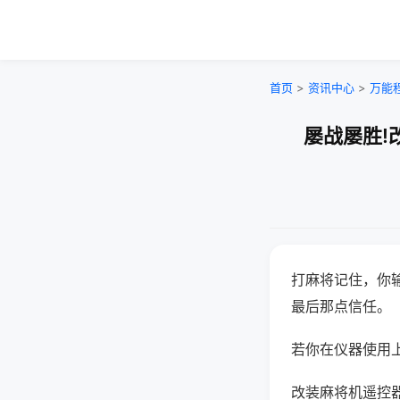
首页
>
资讯中心
>
万能
屡战屡胜!
打麻将记住，你
最后那点信任。
若你在仪器使用上
改装麻将机遥控