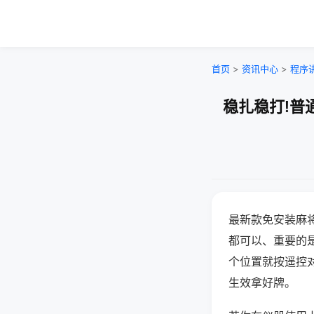
首页
>
资讯中心
>
程序
稳扎稳打!普
最新款免安装麻
都可以、重要的是
个位置就按遥控
生效拿好牌。