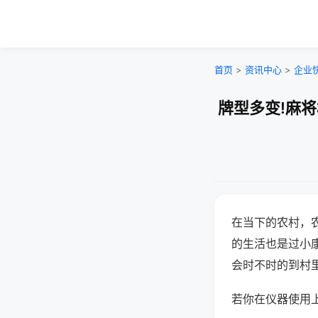
首页
>
资讯中心
>
企业
牌型多变!麻
在当下的农村，
的生活也是过小
会时不时的到村
若你在仪器使用上