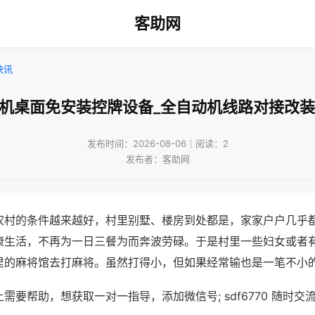
客助网
快讯
将机桌面免安装控牌设备_全自动机线路对接改装
发布时间：2026-08-06｜阅读：2
发布者：客助网
农村的条件越来越好，村里别墅、楼房到处都是，家家户户几乎
康生活，不再为一日三餐为而奔波劳碌。于是村里一些妇女或者
里的麻将馆去打麻将。虽然打得小，但如果经常输也是一笔不小
需要帮助，想获取一对一指导，添加微信号; sdf6770 随时交流