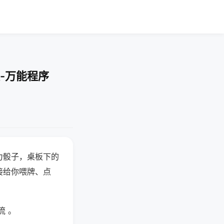
-万能程序
力骰子，桌板下的
接给你喂牌、点
流 。