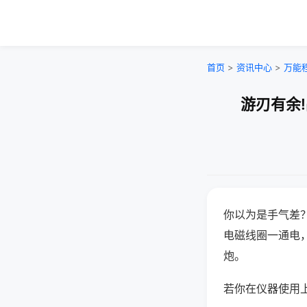
首页
>
资讯中心
>
万能
游刃有余
你以为是手气差
电磁线圈一通电
炮。
若你在仪器使用上