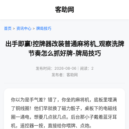
客助网
首页
>
资讯中心
>
牌局技巧
出手即赢!控牌器改装普通麻将机_观察洗牌
节奏怎么抓好牌-牌局技巧
发布时间：2026-08-06｜阅读：2
发布者：客助网
你以为是手气差？错了，你坐的麻将机，底板里埋满
了铜线圈！他们早就换了磁力骰子，桌板下的电磁线
圈一通电，想要几点就几点。后台那小子戴着蓝牙耳
机，遥控器一按，直接给你喂牌、点炮。