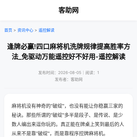
客助网
首页
>
资讯中心
>
遥控解读
逢牌必赢!四口麻将机洗牌规律提高胜率方
法_免驱动万能遥控好不好用-遥控解读
发布时间：2026-08-05｜阅读：1
发布者：客助网
麻将机没有神奇的"破绽"，也没有能让你稳赢三家的
秘诀。那些所谓的"破绽"多半是段子、是传说、是少
数人编出来逗你玩的。真正能在牌桌上笑到最后的人
从来不是靠"破绽"，而是靠程序控牌麻将机。