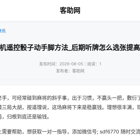
客助网
快讯
将机遥控骰子动手脚方法_后期听牌怎么选张提高
发布时间：2026-08-05｜阅读：1
发布者：客助网
老手，可经常碰到麻将的斜乎事，出于习惯，不赢头一把，敷衍
摸三局大胡，按道理说，这场麻将下来是稳赢钱。理想很丰满，
局，归根到底还是输钱。
需要帮助，想获取一对一指导，添加微信号; sdf6770 随时交流