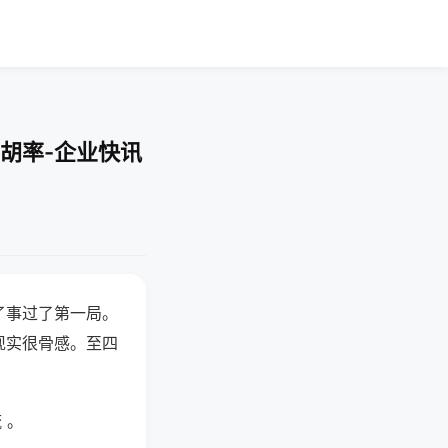
胡率-企业快讯
了事过了第一局。
现实很骨感。至四
 。