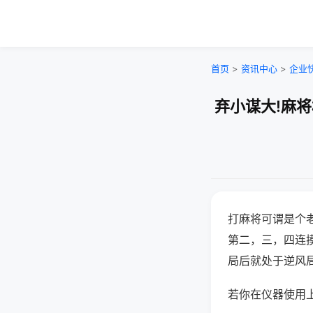
首页
>
资讯中心
>
企业
弃小谋大!麻
打麻将可谓是个
第二，三，四连
局后就处于逆风
若你在仪器使用上