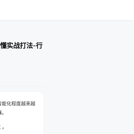
懂实战打法-行
智能化程度越来越
器。
 。