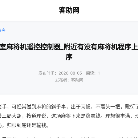
客助网
程序
牌室麻将机遥控控制器_附近有没有麻将机程序上
序
发布时间：2026-08-05｜阅读：1
发布者：客助网
老手，可经常碰到麻将的斜乎事，出于习惯，不赢头一把，敷衍
摸三局大胡，按道理说，这场麻将下来是稳赢钱。理想很丰满，
局，归根到底还是输钱。