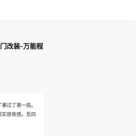
门改装-万能程
了事过了第一局。
现实很骨感。至四