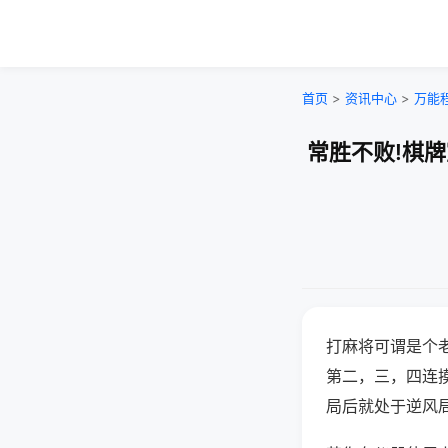
首页
>
资讯中心
>
万能
常胜不败!棋
打麻将可谓是个
第二，三，四连
局后就处于逆风